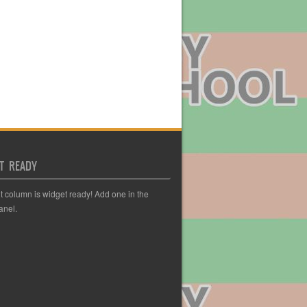
T READY
ht column is widget ready! Add one in the
anel.