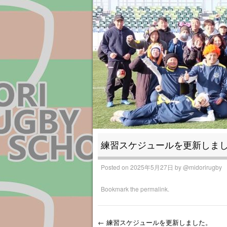
練習スケジュールを更新しま
Posted on
2025年5月27日
by
@midorirugby
Bookmark the
permalink
.
←
練習スケジュールを更新しました。