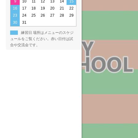
9
10
11
12
13
14
15
16
17
18
19
20
21
22
23
24
25
26
27
28
29
30
31
練習日 場所はメニューのスケジ
ュールをご覧ください。赤い日付は試
合や交流会です。