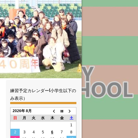
練習予定カレンダー(小学生以下の
み表示）
2026年 8月
日
月
火
水
木
金
土
1
2
3
4
5
6
7
8