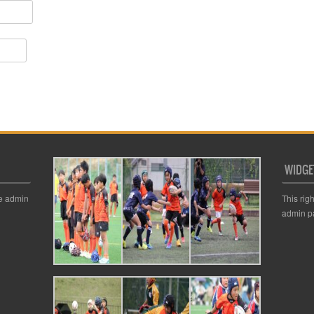
WIDGE
he admin
This rig
admin p