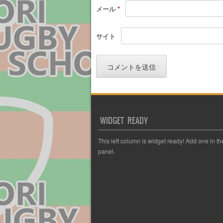
メール
*
サイト
WIDGET READY
This left column is widget ready! Add one in t
panel.