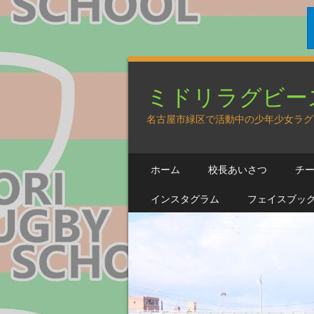
ミドリラグビー
名古屋市緑区で活動中の少年少女ラグ
SKIP TO CONTENT
ホーム
校長あいさつ
チ
MENU
インスタグラム
フェイスブッ